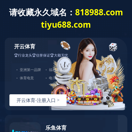
星空体育网站入口（中国）官
方网站
星空体育网站入口（中国）官方网站
走进星华
集团简介
旗下公司
发展历程
集团荣誉
新闻动态
集团新闻
媒体报道
星空体育网站入口（中国）官方网站
文化理念
精彩活动
星华故事
投资产业
文旅运营与融合
城市更新与改造
美丽乡村与赋能
社会公益
人才招聘
人才理念
招聘职位
星籍会