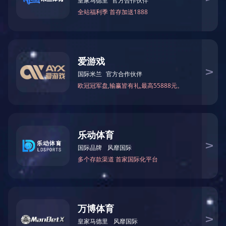
0二一年九月十五日，海南星华集团举办了“庆中秋，迎国庆，
同鼓舞，话团圆”中秋团建活动。集团总部及部分下属公司200
余名员工参加了本次活动，共同迎接节日的到来！
换装打卡
清晨九点，秋高气爽，大家心情愉悦陆续来到会场，签到
拍照，仪式满满。
整装待发
随着会场轻快的音乐，主持人欢悦地走上会场。都说音乐