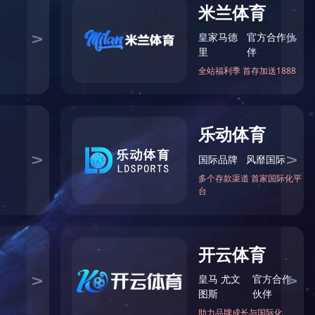
面积17809.15m2。每栋二梯五户，共200户（包括商铺），