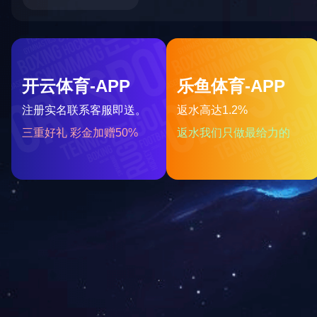
星空体育网站入口（中国）官方网站
文化理念
精彩活动
星华故事
投资产业
文旅运营与融合
城市更新与改造
美丽乡村与赋能
人才招聘
人才理念
招聘职位
星华在线
意见反馈
联系我们
联系我们
地址：海口市海秀中路51-1号星华大厦20层