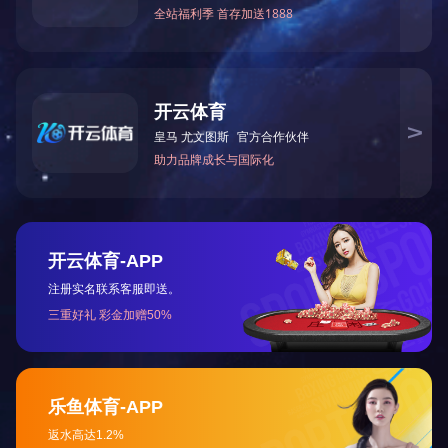
招聘职位
星华在线
意见反馈
联系我们
联系我们
地址：海口市海秀中路51-1号星华大厦20层
电话：0898-66766228
手机版网站
友情链接
LINK
三亚亚龙湾星华套房假日酒店
三亚星华旅游开发有限公司